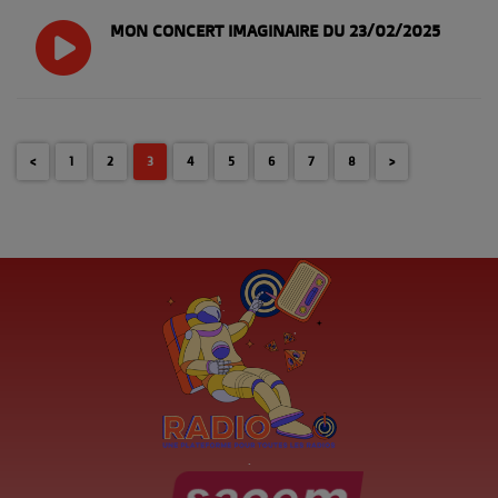
MON CONCERT IMAGINAIRE DU 23/02/2025
<
1
2
3
4
5
6
7
8
>
.