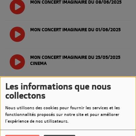
MON CONCERT IMAGINAIRE DU 08/06/2025
MON CONCERT IMAGINAIRE DU 01/06/2025
MON CONCERT IMAGINAIRE DU 25/05/2025
CINEMA
Les informations que nous
MON CONCERT IMAGINAIRE DU 18/05/2025
collectons
Nous utilisons des cookies pour fournir les services et les
MON CONCERT IMAGINAIRE DU 11/05/2025
fonctionnalités proposés sur notre site et pour améliorer
l'expérience de nos utilisateurs.