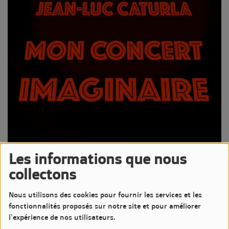
Les informations que nous
15 JUIN 2025 -
1525 VUES
collectons
Écouter le podcast
Télécharger le podcast
Nous utilisons des cookies pour fournir les services et les
Écoutez ou réécoutez Mon Concert Imaginaire par Jean-Luc
fonctionnalités proposés sur notre site et pour améliorer
CATURLA du 15 juin 2025
l'expérience de nos utilisateurs.