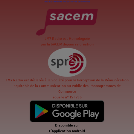
.
LM7 Radio est Homologuée
par la SACEM depuis sa création
LM7 Radio est déclarée à la Société pour la Perception de la Rémunération
Equitable de la Communication au Public des Phonogrammes de
Commerce
sous le n° 151 736
Disponible sur
L'Application Android