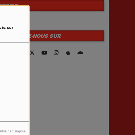
PROMO
sés sur
RETROUVEZ-NOUS SUR
ulsé par Orejime