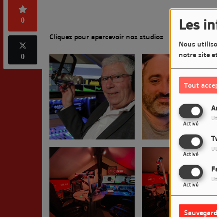
0
Les i
Cliquez pour apercevoir nos studios
Nous utiliso
notre site e
0
Tout acce
A
Ut
Activé
T
Ut
Activé
F
Ut
Activé
Sauvegard