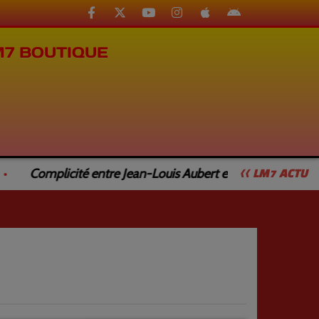
M7 BOUTIQUE
Complicité entre Jean-Louis Aubert et Jean-Luc Caturla
<< LM7 ACTU