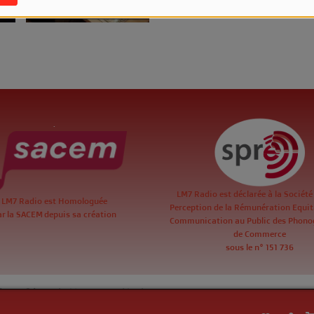
.
LM7 Radio est déclarée à la Société
LM7 Radio est Homologuée
Perception de la Rémunération Equita
ar la SACEM depuis sa création
Communication au Public des Phon
de Commerce
sous le n° 151 736
de confidentialité
|
Mentions légales