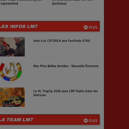
 septembre)
(archives)
(Reprise en s
LES INFOS LM7
PLUS
Jean-Luc CATURLA aux Festivals d'été
Nos Plus Belles Années - Nouvelle Émission
Le 4L Trophy 2026 avec LM7 Radio dans les
Voitures
LA TEAM LM7
PLUS