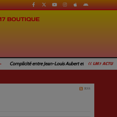
M7 BOUTIQUE
Complicité entre Jean-Louis Aubert et Jean-Luc Caturla
<< LM7 ACTU
RSS