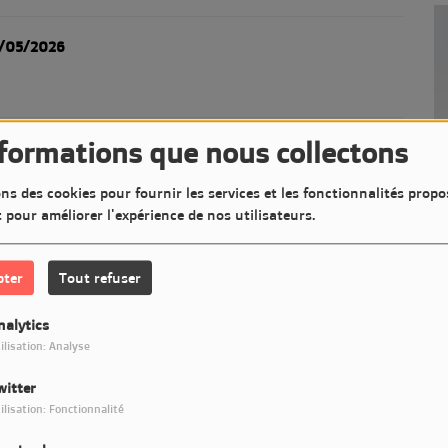
5/05/2026
nformations que nous collectons
8/05/2026
ns des cookies pour fournir les services et les fonctionnalités propo
t pour améliorer l'expérience de nos utilisateurs.
1/05/2026
pter
Tout refuser
nalytics
4/04/2026
ilisation: Analyse
witter
ilisation: Fonctionnalité