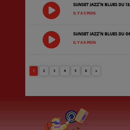
SUNSET JAZZ'N BLUES DU 1
IL Y A 5 MOIS
SUNSET JAZZ'N BLUES DU 0
IL Y A 6 MOIS
1
2
3
4
5
6
>