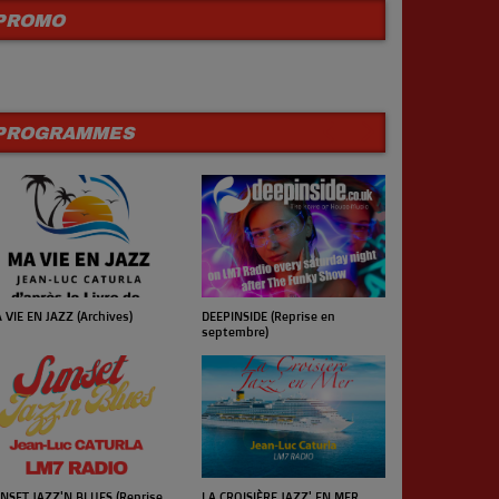
PROMO
PROGRAMMES
 VIE EN JAZZ (Archives)
UN JOUR UN 
DEEPINSIDE (Reprise en
septembre)
NSET JAZZ'N BLUES (Reprise
LA CROISIÈRE JAZZ' EN MER
LE CONCERT 