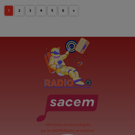
1
2
3
4
5
6
>
.
LM7 Radio est Homologuée
par la SACEM depuis sa création