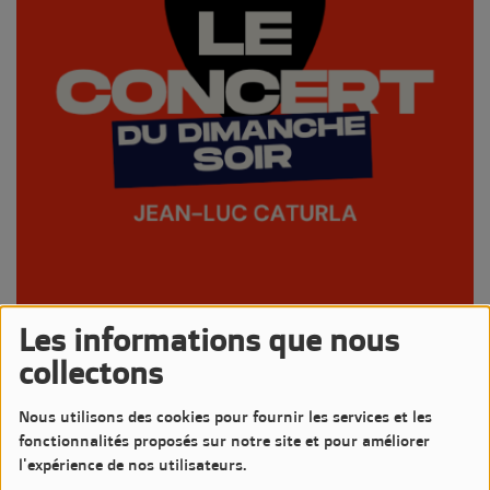
Les informations que nous
07 SEPTEMBRE 2025 -
1151 VUES
collectons
Écouter le podcast
Télécharger le podcast
Nous utilisons des cookies pour fournir les services et les
Comme chaque dimanche Jean-Luc nous propose un Concert
fonctionnalités proposés sur notre site et pour améliorer
pour mettre en lumière un artiste sur LM7 Radio
l'expérience de nos utilisateurs.