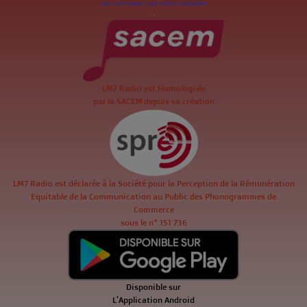
.
LM7 Radio est Homologuée
par la SACEM depuis sa création
LM7 Radio est déclarée à la Société pour la Perception de la Rémunération
Equitable de la Communication au Public des Phonogrammes de
Commerce
sous le n° 151 736
Disponible sur
L'Application Android