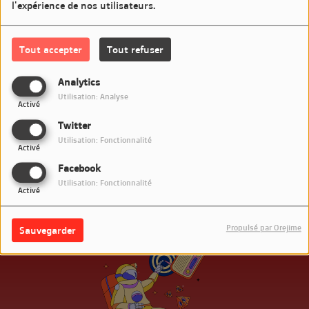
l'expérience de nos utilisateurs.
Aujourd'hui c'est British Hits 1960 Face B - 3/5
Tout accepter
Tout refuser
Commentaires(0)
Analytics
Utilisation: Analyse
Activé
Connectez-vous pour commenter cet article
Twitter
Utilisation: Fonctionnalité
SE CONNECTER
Activé
Facebook
Utilisation: Fonctionnalité
Activé
Propulsé par Orejime
Sauvegarder