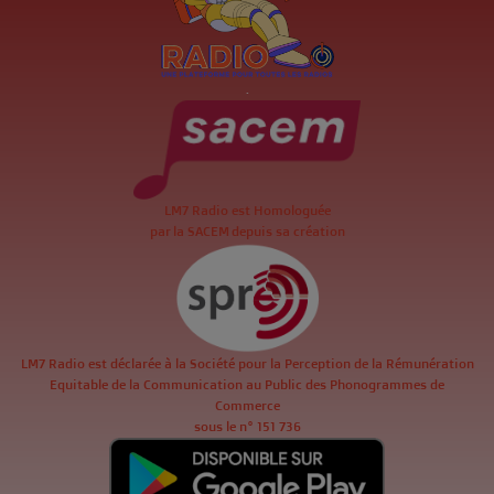
.
LM7 Radio est Homologuée
par la SACEM depuis sa création
LM7 Radio est déclarée à la Société pour la Perception de la Rémunération
Equitable de la Communication au Public des Phonogrammes de
Commerce
sous le n° 151 736