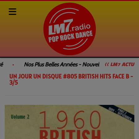
Rediffusions de nos émissions
UN JOUR UN DISQUE
UN
Nos Plus Belles Années - Nouvelle Émission
<< LM7 ACTU
UN JOUR UN DISQUE #805 BRITISH HITS FACE B -
3/5