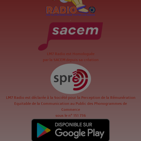
.
LM7 Radio est Homologuée
par la SACEM depuis sa création
LM7 Radio est déclarée à la Société pour la Perception de la Rémunération
Equitable de la Communication au Public des Phonogrammes de
Commerce
sous le n° 151 736