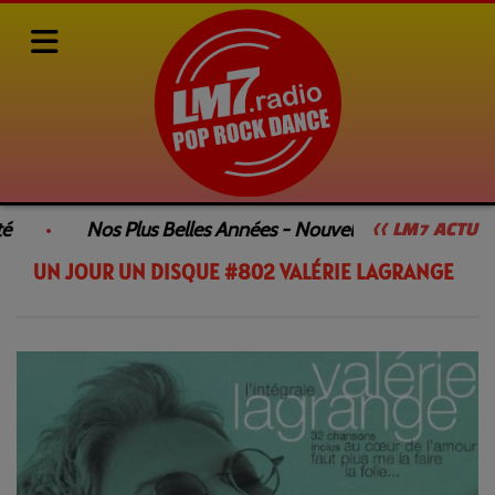
Rediffusions de nos émissions
UN JOUR UN DISQUE
U
é
Nos Plus Belles Années - Nouvelle Émission
<< LM7 ACTU
UN JOUR UN DISQUE #802 VALÉRIE LAGRANGE