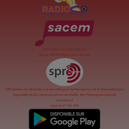
.
LM7 Radio est Homologuée
par la SACEM depuis sa création
LM7 Radio est déclarée à la Société pour la Perception de la Rémunération
Equitable de la Communication au Public des Phonogrammes de
Commerce
sous le n° 151 736