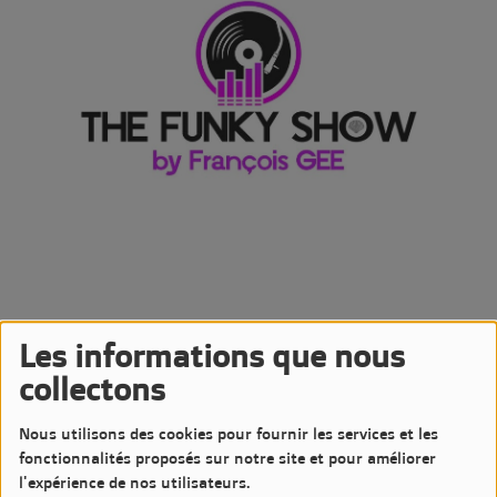
Les informations que nous
19 OCTOBRE 2024 -
2724 VUES
collectons
Écouter le podcast
Télécharger le podcast
Nous utilisons des cookies pour fournir les services et les
Podcast de l'émission The Funky Show by François GEE
fonctionnalités proposés sur notre site et pour améliorer
Diffusée le Samedi 19 Octobre 2024 à 20h sur LM7 Radio
l'expérience de nos utilisateurs.