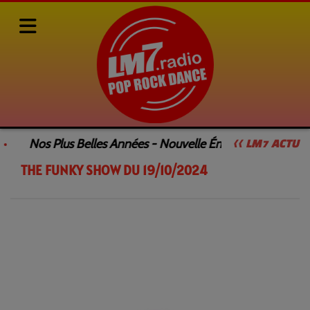
Rediffusions de nos émissions
SAMEDI DANCEFLOOR by François GEE
Nos Plus Belles Années - Nouvelle Émission
Le
<< LM7 ACTU
THE FUNKY SHOW DU 19/10/2024