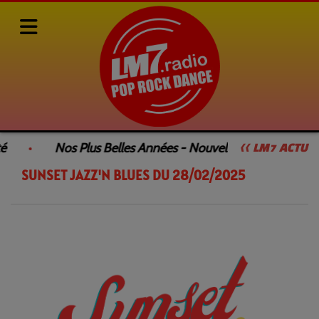
Rediffusions de nos émissions
SUNSET JAZZ'N BLUES
é
Nos Plus Belles Années - Nouvelle Émission
<< LM7 ACTU
SUNSET JAZZ'N BLUES DU 28/02/2025