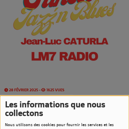
28 FÉVRIER 2025 -
1625 VUES
Écouter le podcast
Télécharger le podcast
Les informations que nous
collectons
Les
Vendredis
sont très Jazzy sur LM7 Radio
Nous utilisons des cookies pour fournir les services et les
avec l'émission
Sunset Jazz'n Blues