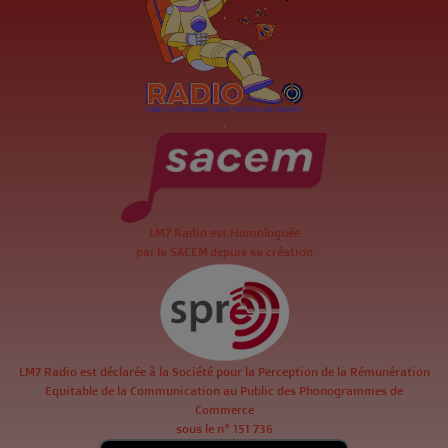
.
LM7 Radio est Homologuée
par la SACEM depuis sa création
LM7 Radio est déclarée à la Société pour la Perception de la Rémunération
Equitable de la Communication au Public des Phonogrammes de
Commerce
sous le n° 151 736