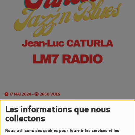
17 MAI 2024 -
2660 VUES
Écouter le podcast
Télécharger le podcast
Les informations que nous
collectons
Les
Vendredis Soirs
sont très Jazzy sur LM7 Radio
Nous utilisons des cookies pour fournir les services et les
avec l'émission
Sunset Jazz'n Blues