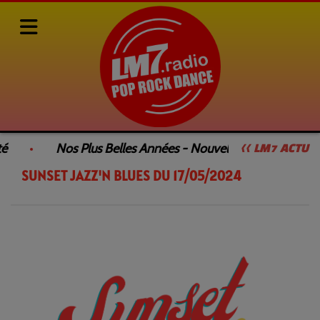
Rediffusions de nos émissions
SUNSET JAZZ'N BLUES
é
Nos Plus Belles Années - Nouvelle Émission
<< LM7 ACTU
SUNSET JAZZ'N BLUES DU 17/05/2024