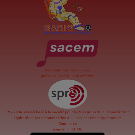
.
LM7 Radio est Homologuée
par la SACEM depuis sa création
LM7 Radio est déclarée à la Société pour la Perception de la Rémunération
Equitable de la Communication au Public des Phonogrammes de
Commerce
sous le n° 151 736