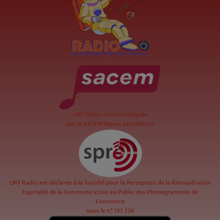
.
LM7 Radio est Homologuée
par la SACEM depuis sa création
LM7 Radio est déclarée à la Société pour la Perception de la Rémunération
Equitable de la Communication au Public des Phonogrammes de
Commerce
sous le n° 151 736