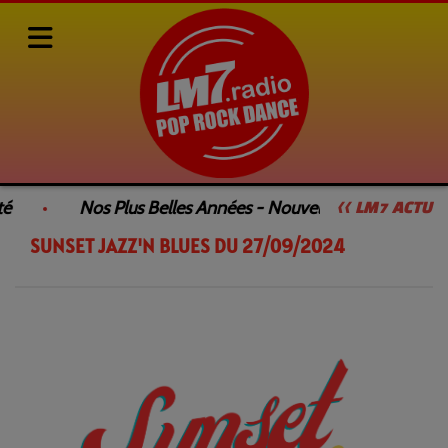
Rediffusions de nos émissions
SUNSET JAZZ'N BLUES
é
Nos Plus Belles Années - Nouvelle Émission
<< LM7 ACTU
SUNSET JAZZ'N BLUES DU 27/09/2024