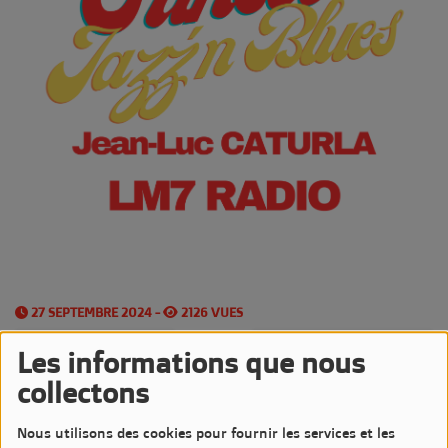
27 SEPTEMBRE 2024 -
2126 VUES
Écouter le podcast
Télécharger le podcast
Les informations que nous
collectons
Les
Vendredis Soirs
sont très Jazzy sur LM7 Radio
Nous utilisons des cookies pour fournir les services et les
avec l'émission
Sunset Jazz'n Blues