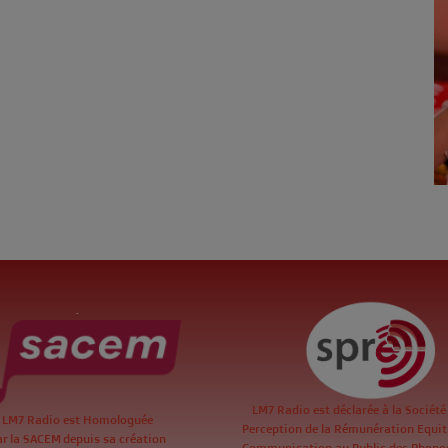
.
LM7 Radio est déclarée à la Société
LM7 Radio est Homologuée
Perception de la Rémunération Equita
ar la SACEM depuis sa création
Communication au Public des Phon