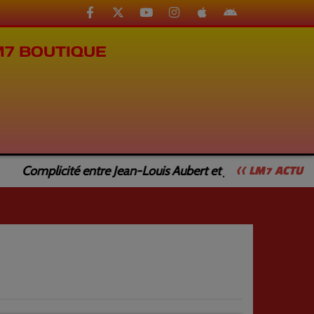
M7 BOUTIQUE
Complicité entre Jean-Louis Aubert et Jean-Luc Caturla
<< LM7 ACTU