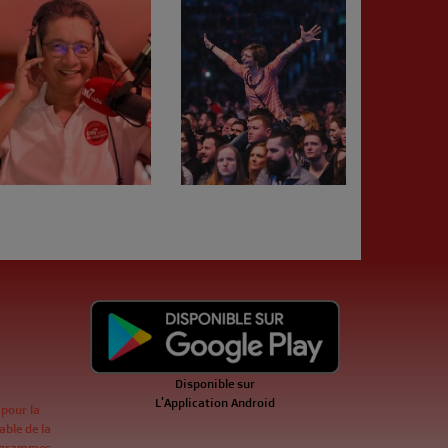
Disponible sur
L'Application Android
 pour la
ble de la
ogrammes