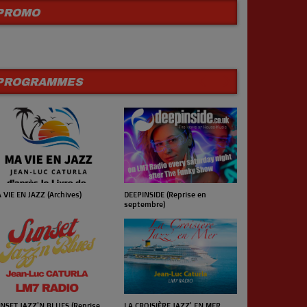
PROMO
PROGRAMMES
 VIE EN JAZZ (Archives)
UN JOUR UN 
DEEPINSIDE (Reprise en
septembre)
NSET JAZZ'N BLUES (Reprise
LA CROISIÈRE JAZZ' EN MER
LE CONCERT 