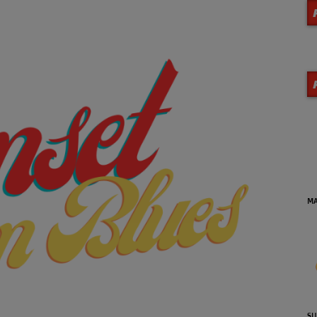
MA
SU