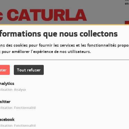
en
nformations que nous collectons
ns des cookies pour fournir les services et les fonctionnalités propo
t pour améliorer l'expérience de nos utilisateurs.
pter
Tout refuser
nalytics
ilisation: Analyse
witter
Télécharger le podcast
ilisation: Fonctionnalité
acebook
t très Jazzy sur LM7 Radio
ilisation: Fonctionnalité