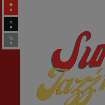
0
0
0