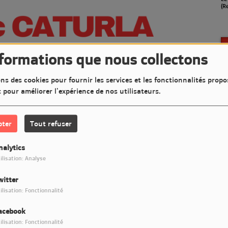
en septembre)
(archives)
(R
nformations que nous collectons
ns des cookies pour fournir les services et les fonctionnalités propo
t pour améliorer l'expérience de nos utilisateurs.
pter
Tout refuser
nalytics
ilisation: Analyse
witter
Télécharger le podcast
ilisation: Fonctionnalité
acebook
t très Jazzy sur LM7 Radio
ilisation: Fonctionnalité