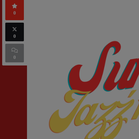
0
0
0