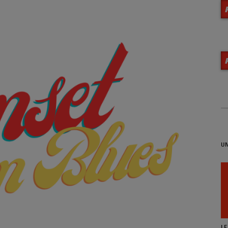
MA VIE EN JAZZ (Archives)
UN
DEEPINSIDE (Reprise en
septembre)
SUNSET JAZZ'N BLUES (Reprise
LA CROISIÈRE JAZZ' EN MER
LE