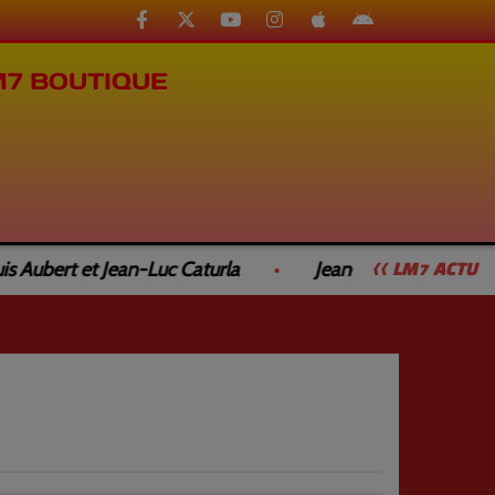
M7 BOUTIQUE
Aubert et Jean-Luc Caturla
Jean-Luc Caturla et Phi
<< LM7 ACTU