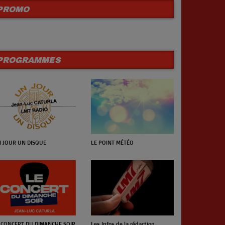
PROMO
PROGRAMMES
 JOUR UN DISQUE
LE POINT MÉTÉO
POP-ROCK NEW
septembre)
 CONCERT DU DIMANCHE SOIR
Les Infos de la rédaction
SAMEDI DANC