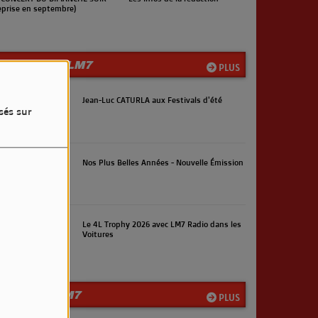
eprise en septembre)
LES INFOS LM7
PLUS
Jean-Luc CATURLA aux Festivals d'été
sés sur
Nos Plus Belles Années - Nouvelle Émission
Le 4L Trophy 2026 avec LM7 Radio dans les
Voitures
LA TEAM LM7
PLUS