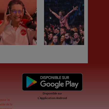
Disponible sur
L'Application Android
 pour la
ble de la
ogrammes