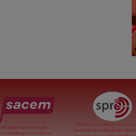
.
LM7 Radio est déclarée à la Société
LM7 Radio est Homologuée
Perception de la Rémunération Equita
ar la SACEM depuis sa création
Communication au Public des Phon