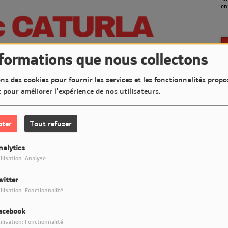
en
nformations que nous collectons
ns des cookies pour fournir les services et les fonctionnalités propo
t pour améliorer l'expérience de nos utilisateurs.
pter
Tout refuser
nalytics
ilisation: Analyse
witter
Télécharger le podcast
ilisation: Fonctionnalité
acebook
ont très Jazzy sur LM7 Radio
ilisation: Fonctionnalité