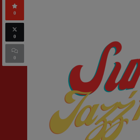
0
0
0