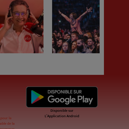
Disponible sur
L'Application Android
 pour la
ble de la
ogrammes