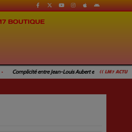
M7 BOUTIQUE
Complicité entre Jean-Louis Aubert et Jean-Luc Caturla
<< LM7 ACTU