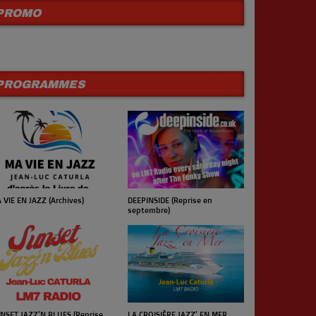
PROMO
PROGRAMMES
 VIE EN JAZZ (Archives)
UN JOUR UN 
DEEPINSIDE (Reprise en
septembre)
NSET JAZZ'N BLUES (Reprise
LA CROISIÈRE JAZZ' EN MER
LE CONCERT 