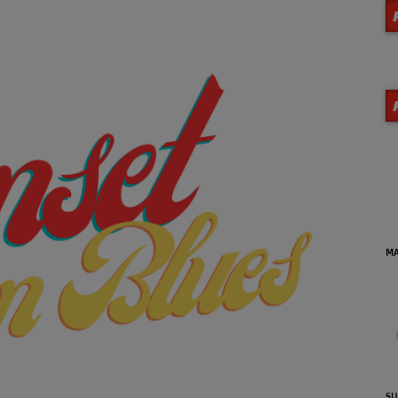
MA
SU