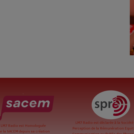
.
LM7 Radio est déclarée à la Société
LM7 Radio est Homologuée
Perception de la Rémunération Equita
ar la SACEM depuis sa création
Communication au Public des Phon