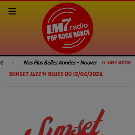
Rediffusions de nos émissions
SUNSET JAZZ'N BLUES
é
Nos Plus Belles Années - Nouvelle Émission
<< LM7 ACTU
SUNSET JAZZ'N BLUES DU 12/04/2024