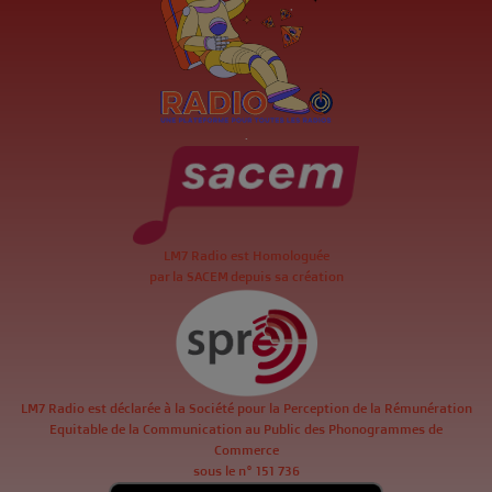
.
LM7 Radio est Homologuée
par la SACEM depuis sa création
LM7 Radio est déclarée à la Société pour la Perception de la Rémunération
Equitable de la Communication au Public des Phonogrammes de
Commerce
sous le n° 151 736