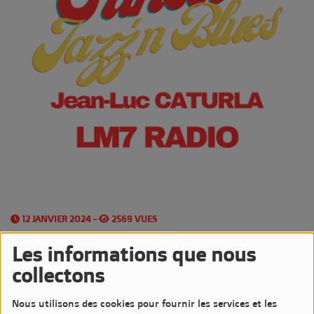
12 JANVIER 2024 -
2569 VUES
Écouter le podcast
Télécharger le podcast
Les informations que nous
collectons
Les
Vendredis Soirs
sont très Jazzy sur LM7 Radio
Nous utilisons des cookies pour fournir les services et les
avec l'émission
Sunset Jazz'n Blues