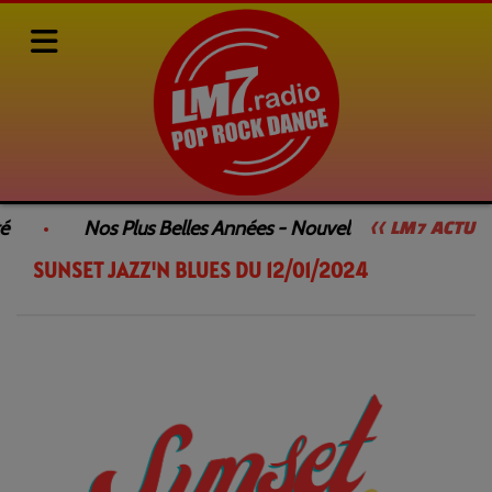
Rediffusions de nos émissions
SUNSET JAZZ'N BLUES
é
Nos Plus Belles Années - Nouvelle Émission
<< LM7 ACTU
SUNSET JAZZ'N BLUES DU 12/01/2024