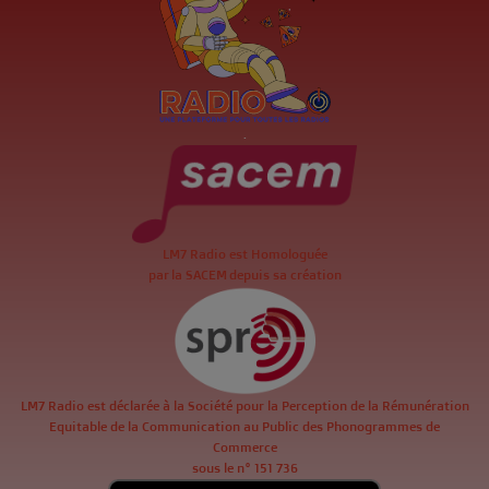
.
LM7 Radio est Homologuée
par la SACEM depuis sa création
LM7 Radio est déclarée à la Société pour la Perception de la Rémunération
Equitable de la Communication au Public des Phonogrammes de
Commerce
sous le n° 151 736