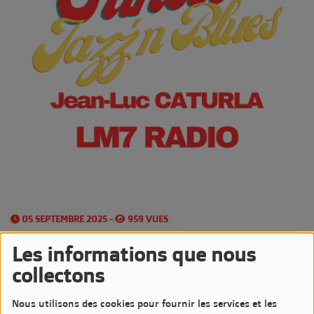
05 SEPTEMBRE 2025 -
959 VUES
Écouter le podcast
Télécharger le podcast
Les informations que nous
collectons
Les
Vendredis
sont très Jazzy sur LM7 Radio
Nous utilisons des cookies pour fournir les services et les
avec l'émission
Sunset Jazz'n Blues