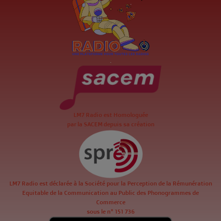
.
LM7 Radio est Homologuée
par la SACEM depuis sa création
LM7 Radio est déclarée à la Société pour la Perception de la Rémunération
Equitable de la Communication au Public des Phonogrammes de
Commerce
sous le n° 151 736