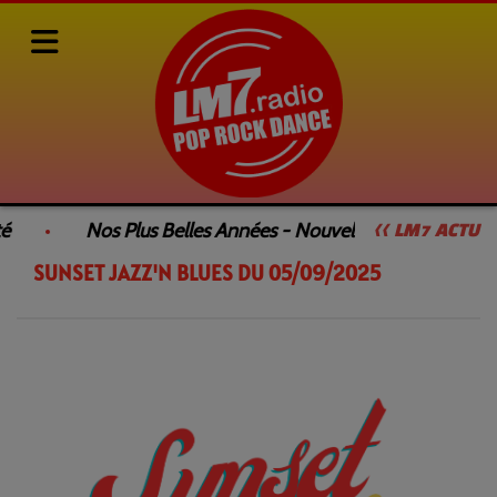
Rediffusions de nos émissions
SUNSET JAZZ'N BLUES
é
Nos Plus Belles Années - Nouvelle Émission
<< LM7 ACTU
SUNSET JAZZ'N BLUES DU 05/09/2025