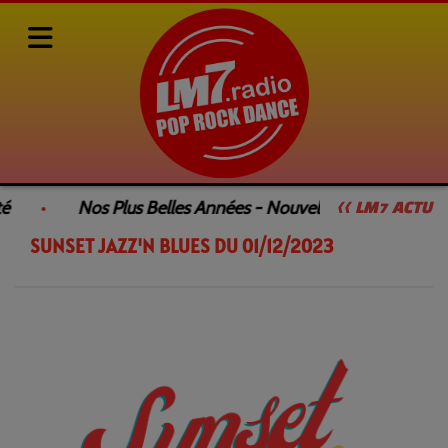
Rediffusions de nos émissions
SUNSET JAZZ'N BLUES
é
Nos Plus Belles Années - Nouvelle Émission
<< LM7 ACTU
SUNSET JAZZ'N BLUES DU 01/12/2023