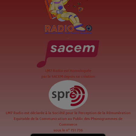
.
LM7 Radio est Homologuée
par la SACEM depuis sa création
LM7 Radio est déclarée à la Société pour la Perception de la Rémunération
Equitable de la Communication au Public des Phonogrammes de
Commerce
sous le n° 151 736