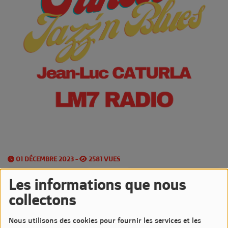
01 DÉCEMBRE 2023 -
2581 VUES
Écouter le podcast
Télécharger le podcast
Les informations que nous
collectons
Les
Vendredis Soirs
sont très Jazzy sur LM7 Radio
Nous utilisons des cookies pour fournir les services et les
avec l'émission
Sunset Jazz'n Blues