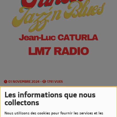
01 NOVEMBRE 2024 -
1791 VUES
Écouter le podcast
Télécharger le podcast
Les informations que nous
collectons
Les
Vendredis Soirs
sont très Jazzy sur LM7 Radio
Nous utilisons des cookies pour fournir les services et les
avec l'émission
Sunset Jazz'n Blues