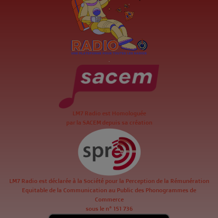
.
LM7 Radio est Homologuée
par la SACEM depuis sa création
LM7 Radio est déclarée à la Société pour la Perception de la Rémunération
Equitable de la Communication au Public des Phonogrammes de
Commerce
sous le n° 151 736