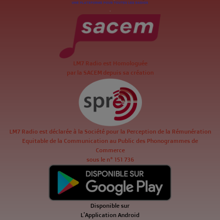
.
LM7 Radio est Homologuée
par la SACEM depuis sa création
LM7 Radio est déclarée à la Société pour la Perception de la Rémunération
Equitable de la Communication au Public des Phonogrammes de
Commerce
sous le n° 151 736
Disponible sur
L'Application Android