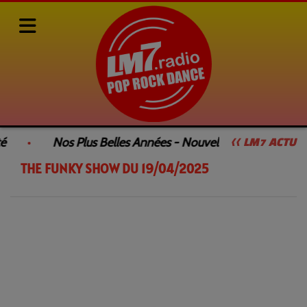
Rediffusions de nos émissions
SAMEDI DANCEFLOOR by François GEE
é
Nos Plus Belles Années - Nouvelle Émission
<< LM7 ACTU
THE FUNKY SHOW DU 19/04/2025