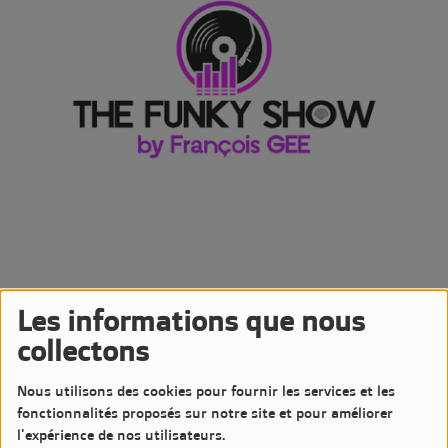
Les informations que nous
19 AVRIL 2025 -
2039 VUES
collectons
Écouter le podcast
Télécharger le podcast
Nous utilisons des cookies pour fournir les services et les
Podcast de l'émission The Funky Show by François GEE
fonctionnalités proposés sur notre site et pour améliorer
Diffusée le Samedi 19 Avril 2025 à 20h sur LM7 Radio
l'expérience de nos utilisateurs.