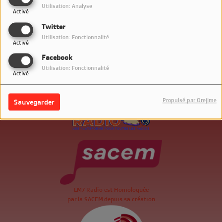
Utilisation: Analyse
Activé
Twitter
Utilisation: Fonctionnalité
Activé
Facebook
Utilisation: Fonctionnalité
Activé
Propulsé par Orejime
Sauvegarder
.
LM7 Radio est Homologuée
par la SACEM depuis sa création