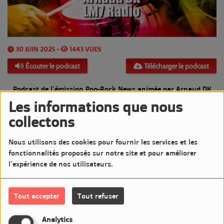
30 JUIN 2025 -
1443 VUES
Écouter le podcast
Télécharger le podcast
Podcast de l'émission Pop-Rock News animée par Arnaud DK
Les informations que nous
Diffusée le Lundi 30 Juin 2025 de 20h à 21h sur LM7
collectons
Commentaires(0)
Nous utilisons des cookies pour fournir les services et les
fonctionnalités proposés sur notre site et pour améliorer
l'expérience de nos utilisateurs.
Connectez-vous pour commenter cet article
Tout accepter
Tout refuser
SE CONNECTER
Analytics