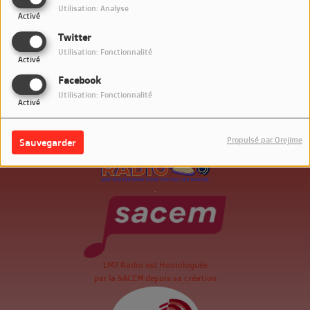
Utilisation: Analyse
Activé
Twitter
Utilisation: Fonctionnalité
Activé
Facebook
Utilisation: Fonctionnalité
Activé
Propulsé par Orejime
Sauvegarder
.
LM7 Radio est Homologuée
par la SACEM depuis sa création