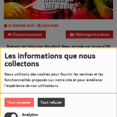
27 JANVIER 2025 -
2223 VUES
Écouter le podcast
Télécharger le podcast
Podcast de l'émission Pop-Rock News animée par Arnaud DK
Les informations que nous
Diffusée le Lundi 27 Janvier 2025 de 20h à 21h sur LM7
collectons
Commentaires(0)
Nous utilisons des cookies pour fournir les services et les
fonctionnalités proposés sur notre site et pour améliorer
l'expérience de nos utilisateurs.
Connectez-vous pour commenter cet article
Tout accepter
Tout refuser
SE CONNECTER
Analytics