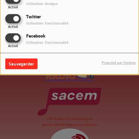
Utilisation: Analyse
Activé
Twitter
Utilisation: Fonctionnalité
Activé
Facebook
Utilisation: Fonctionnalité
Activé
Propulsé par Orejime
Sauvegarder
.
LM7 Radio est Homologuée
par la SACEM depuis sa création