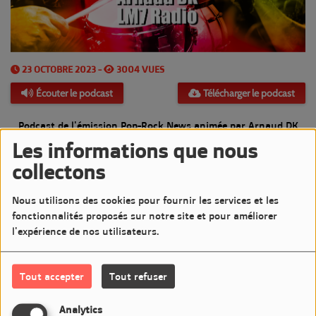
23 OCTOBRE 2023 -
3004 VUES
Écouter le podcast
Télécharger le podcast
Podcast de l'émission Pop-Rock News animée par Arnaud DK
Les informations que nous
Diffusée le Lundi 23 Octobre 2023 de 20h à 21h sur LM7 Radio
collectons
Commentaires(0)
Nous utilisons des cookies pour fournir les services et les
fonctionnalités proposés sur notre site et pour améliorer
l'expérience de nos utilisateurs.
Connectez-vous pour commenter cet article
Tout accepter
Tout refuser
SE CONNECTER
Analytics