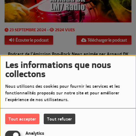
23 SEPTEMBRE 2024 -
2924 VUES
Écouter le podcast
Télécharger le podcast
Podcast de l'émission Pop-Rock News animée par Arnaud DK
Les informations que nous
Diffusée le Lundi 23 Septembre 2024 de 20h à 21h sur LM7
collectons
Commentaires(0)
Nous utilisons des cookies pour fournir les services et les
fonctionnalités proposés sur notre site et pour améliorer
l'expérience de nos utilisateurs.
Connectez-vous pour commenter cet article
Tout accepter
Tout refuser
SE CONNECTER
Analytics