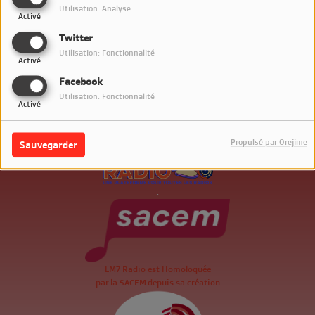
Utilisation: Analyse
Activé
Twitter
Utilisation: Fonctionnalité
Activé
Facebook
Utilisation: Fonctionnalité
Activé
Propulsé par Orejime
Sauvegarder
.
LM7 Radio est Homologuée
par la SACEM depuis sa création