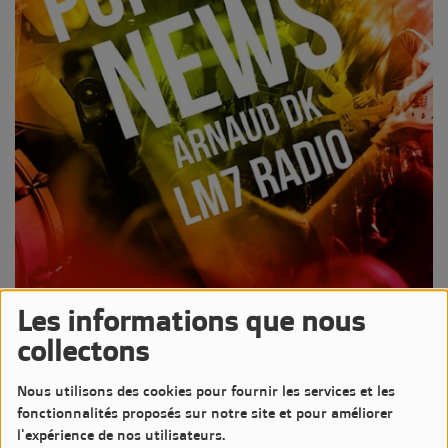
Les informations que nous
17 NOVEMBRE 2025 -
1094 VUES
collectons
Écouter le podcast
Télécharger le podcast
Nous utilisons des cookies pour fournir les services et les
Podcast de l'émission Pop-Rock News animée par Arnaud DK
fonctionnalités proposés sur notre site et pour améliorer
Diffusée le Lundi 17 Novembre 2025 de 20h à 21h sur LM7
l'expérience de nos utilisateurs.