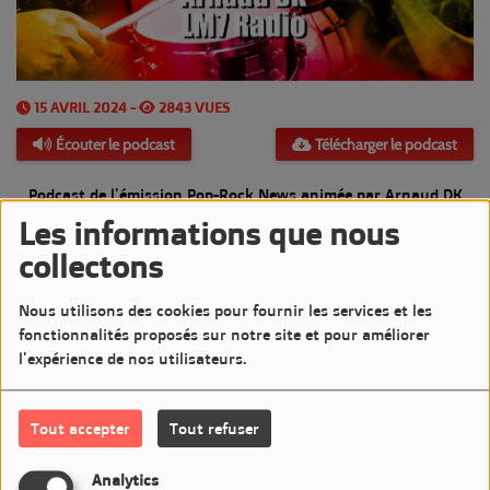
15 AVRIL 2024 -
2843 VUES
Écouter le podcast
Télécharger le podcast
Podcast de l'émission Pop-Rock News animée par Arnaud DK
Les informations que nous
Diffusée le Lundi 15 Avril 2024 de 20h à 21h sur LM7 Radio
collectons
Commentaires(0)
Nous utilisons des cookies pour fournir les services et les
fonctionnalités proposés sur notre site et pour améliorer
l'expérience de nos utilisateurs.
Connectez-vous pour commenter cet article
Tout accepter
Tout refuser
SE CONNECTER
Analytics