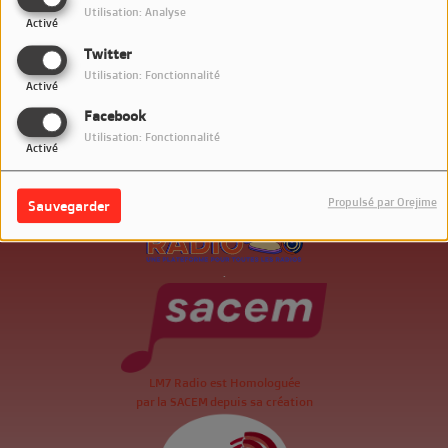
Utilisation: Analyse
Activé
Twitter
Utilisation: Fonctionnalité
Activé
Facebook
Utilisation: Fonctionnalité
Activé
Propulsé par Orejime
Sauvegarder
.
LM7 Radio est Homologuée
par la SACEM depuis sa création