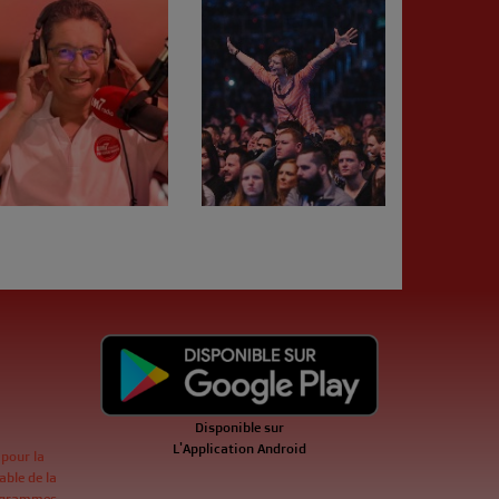
Disponible sur
L'Application Android
 pour la
ble de la
ogrammes