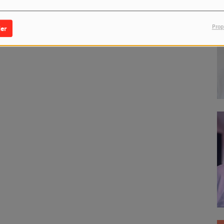
Prop
er