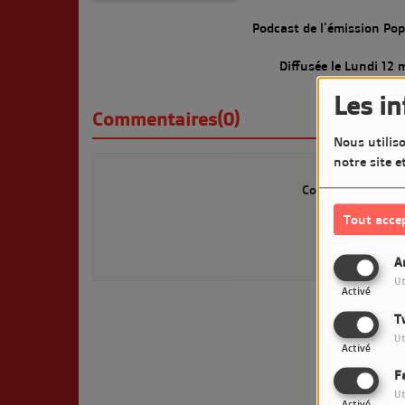
Podcast de l'émission P
Diffusée le Lundi 12
Les i
Commentaires(0)
Nous utiliso
notre site e
Connectez-vous p
Tout acce
SE 
A
Ut
Activé
T
Ut
Activé
F
Ut
Activé