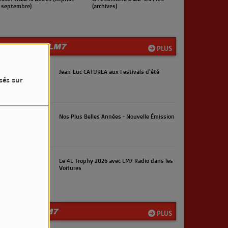
rchives)
(Reprise en septembre)
LES INFOS LM7
PLUS
Jean-Luc CATURLA aux Festivals d'été
sés sur
Nos Plus Belles Années - Nouvelle Émission
Le 4L Trophy 2026 avec LM7 Radio dans les
Voitures
LA TEAM LM7
PLUS