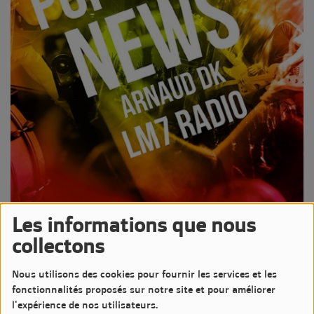
Les informations que nous
11 MAI 2026 -
703 VUES
collectons
Écouter le podcast
Télécharger le podcast
Nous utilisons des cookies pour fournir les services et les
Podcast de l'émission Pop-Rock News animée par Arnaud DK
fonctionnalités proposés sur notre site et pour améliorer
Diffusée le Lundi 11 Mai 2026 de 20h à 21h sur LM7
l'expérience de nos utilisateurs.