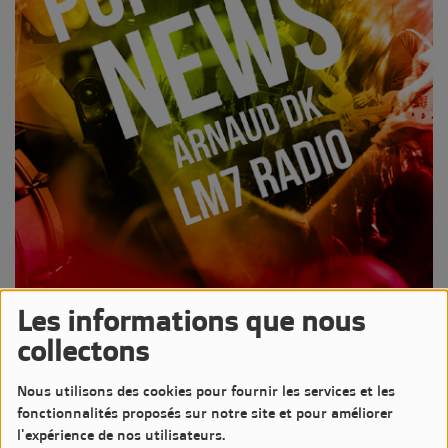
Les informations que nous
09 FÉVRIER 2026 -
1079 VUES
collectons
Écouter le podcast
Télécharger le podcast
Nous utilisons des cookies pour fournir les services et les
Podcast de l'émission Pop-Rock News animée par Arnaud DK
fonctionnalités proposés sur notre site et pour améliorer
Diffusée le Lundi 9 Février 2026 de 20h à 21h sur LM7
l'expérience de nos utilisateurs.