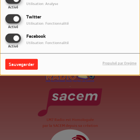
Utilisation: Analyse
Activé
Twitter
Utilisation: Fonctionnalité
Activé
Facebook
Utilisation: Fonctionnalité
Activé
Propulsé par Orejime
Sauvegarder
.
LM7 Radio est Homologuée
par la SACEM depuis sa création