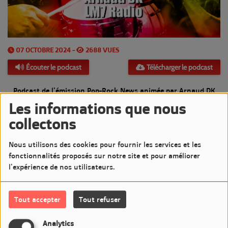
07 OCTOBRE 2024 -
2688 VUES
Écouter le podcast
Télécharger le podcast
Podcast de l'émission Pop-Rock News animée par Arnaud DK
Les informations que nous
Diffusée le Lundi 7 Octobre 2024 de 20h à 21h sur LM7
collectons
Commentaires(0)
Nous utilisons des cookies pour fournir les services et les
fonctionnalités proposés sur notre site et pour améliorer
l'expérience de nos utilisateurs.
Connectez-vous pour commenter cet article
Tout accepter
Tout refuser
SE CONNECTER
Analytics