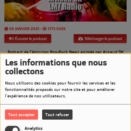
06 JANVIER 2025 -
1773 VUES
Écouter le podcast
Télécharger le podcast
Podcast de l'émission Pop-Rock News animée par Arnaud DK
Les informations que nous
Diffusée le Lundi 6 Janvier 2025 de 20h à 21h sur LM7
collectons
Commentaires(0)
Nous utilisons des cookies pour fournir les services et les
fonctionnalités proposés sur notre site et pour améliorer
l'expérience de nos utilisateurs.
Connectez-vous pour commenter cet article
Tout accepter
Tout refuser
SE CONNECTER
Analytics