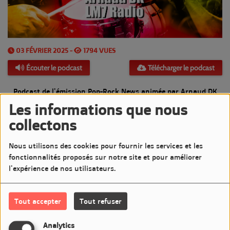
03 FÉVRIER 2025 -
1794 VUES
Écouter le podcast
Télécharger le podcast
Podcast de l'émission Pop-Rock News animée par Arnaud DK
Les informations que nous
Diffusée le Lundi 3 Février 2025 de 20h à 21h sur LM7
collectons
Commentaires(0)
Nous utilisons des cookies pour fournir les services et les
fonctionnalités proposés sur notre site et pour améliorer
l'expérience de nos utilisateurs.
Connectez-vous pour commenter cet article
Tout accepter
Tout refuser
SE CONNECTER
Analytics