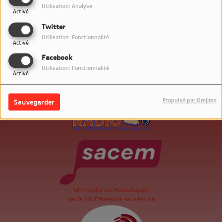
Utilisation: Analyse
Activé
Twitter
Utilisation: Fonctionnalité
Activé
Facebook
Utilisation: Fonctionnalité
Activé
Propulsé par Orejime
Sauvegarder
.
LM7 Radio est Homologuée
par la SACEM depuis sa création