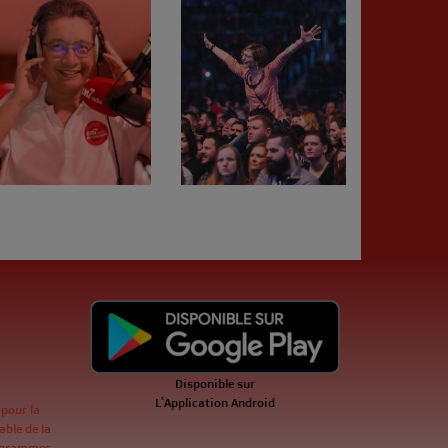
Disponible sur
L'Application Android
 pour la
ble de la
ogrammes