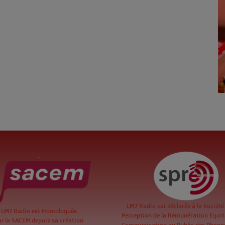
.
LM7 Radio est déclarée à la Société
LM7 Radio est Homologuée
Perception de la Rémunération Equita
ar la SACEM depuis sa création
Communication au Public des Phon