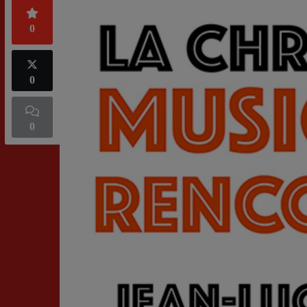
0
0
0