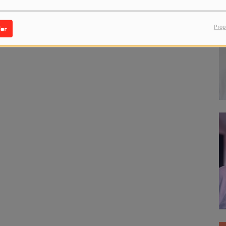
Prop
er