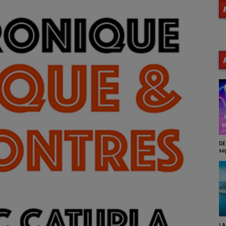
MA VIE EN JAZZ (Archives)
DE
se
SUNSET JAZZ'N BLUES (Reprise
LA