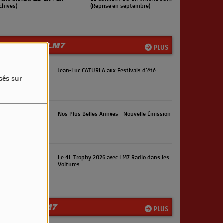
rchives)
(Reprise en septembre)
LES INFOS LM7
PLUS
Jean-Luc CATURLA aux Festivals d'été
sés sur
Nos Plus Belles Années - Nouvelle Émission
Le 4L Trophy 2026 avec LM7 Radio dans les
Voitures
LA TEAM LM7
PLUS