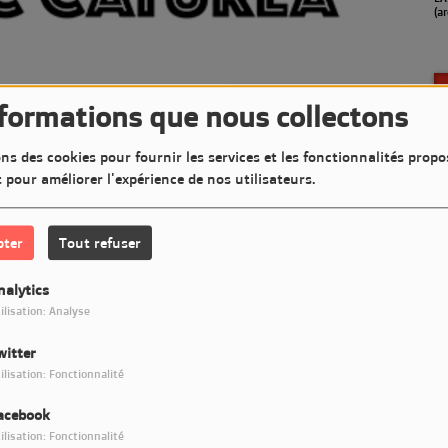
en septembre)
(a
Télécharger le podcast
nformations que nous collectons
-Luc Caturla vous présente
ns des cookies pour fournir les services et les fonctionnalités propo
t pour améliorer l'expérience de nos utilisateurs.
 en mai 2004 sur LM7 Radio
pter
Tout refuser
nalytics
ilisation: Analyse
our commenter cet article
witter
CONNECTER
ilisation: Fonctionnalité
acebook
ilisation: Fonctionnalité