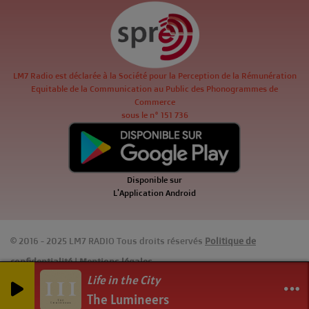
LM7 Radio est déclarée à la Société pour la Perception de la Rémunération
Equitable de la Communication au Public des Phonogrammes de
Commerce
sous le n° 151 736
Disponible sur
L'Application Android
© 2016 - 2025 LM7 RADIO Tous droits réservés
Politique de
confidentialité
|
Mentions légales
Life in the City
0
0
0
The Lumineers