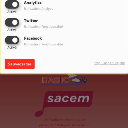
Analytics
Utilisation: Analyse
Activé
Twitter
Utilisation: Fonctionnalité
Activé
Facebook
Utilisation: Fonctionnalité
Activé
Propulsé par Orejime
Sauvegarder
.
LM7 Radio est Homologuée
par la SACEM depuis sa création