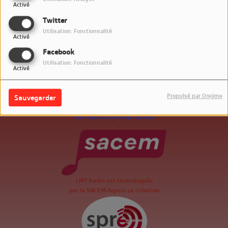
Activé
Twitter
Utilisation: Fonctionnalité
Activé
Facebook
Utilisation: Fonctionnalité
Activé
Propulsé par Orejime
Sauvegarder
.
LM7 Radio est Homologuée
par la SACEM depuis sa création