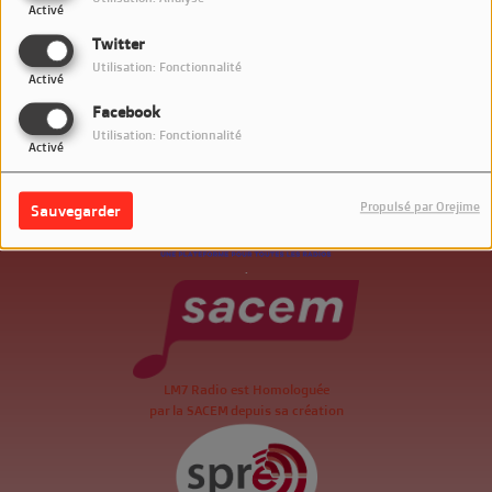
Activé
Twitter
Utilisation: Fonctionnalité
Activé
Facebook
Utilisation: Fonctionnalité
Activé
Propulsé par Orejime
Sauvegarder
.
LM7 Radio est Homologuée
par la SACEM depuis sa création