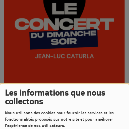
01 FÉVRIER 2026 -
1261 VUES
Les informations que nous
collectons
Écouter le podcast
Télécharger le podcast
Comme chaque dimanche Jean-Luc nous propose un Concert
Nous utilisons des cookies pour fournir les services et les
pour mettre en lumière des artistes sur LM7 Radio, ce soir c'est
fonctionnalités proposés sur notre site et pour améliorer
Simon and Garfunkel
l'expérience de nos utilisateurs.