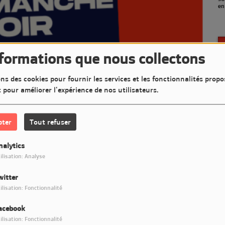
en septembre)
(a
nformations que nous collectons
ns des cookies pour fournir les services et les fonctionnalités propo
t pour améliorer l'expérience de nos utilisateurs.
pter
Tout refuser
nalytics
ilisation: Analyse
witter
Télécharger le podcast
ilisation: Fonctionnalité
acebook
ncert pour mettre en lumière des artistes sur LM7 Radio
ilisation: Fonctionnalité