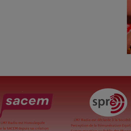
.
LM7 Radio est déclarée à la Société
LM7 Radio est Homologuée
Perception de la Rémunération Equita
ar la SACEM depuis sa création
Communication au Public des Phon