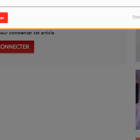
Prop
er
our commenter cet article
CONNECTER