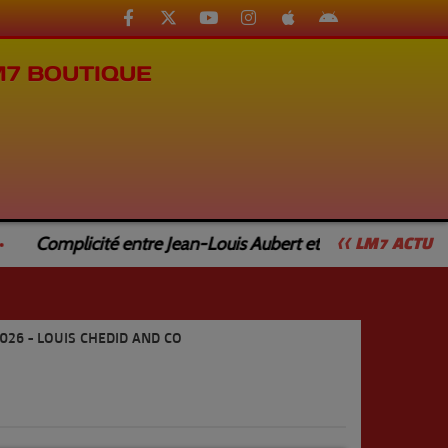
M7 BOUTIQUE
Complicité entre Jean-Louis Aubert et Jean-Luc Caturla
<< LM7 ACTU
026 - LOUIS CHEDID AND CO