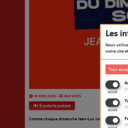
Les i
Nous utiliso
notre site e
Tout acce
A
Ut
Activé
14 JUIN 2026 -
464 VUES
T
Écouter le podcast
Ut
Activé
F
Comme chaque dimanche Jean-Luc nous propose un Co
Ut
Activé