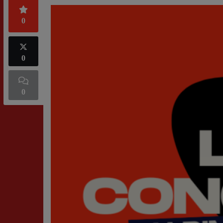
0
0
0