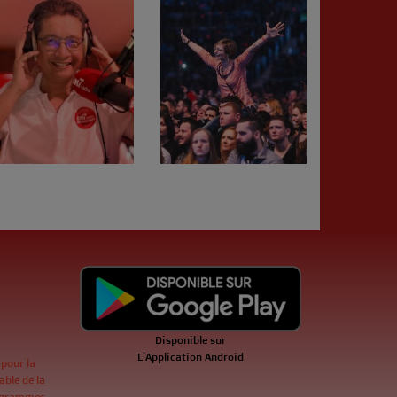
Disponible sur
L'Application Android
 pour la
ble de la
ogrammes