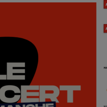
MA VIE EN JAZZ (Archives)
DE
se
SUNSET JAZZ'N BLUES (Reprise
LA