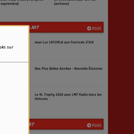
rchives)
(Reprise en septembre)
LES INFOS LM7
PLUS
Jean-Luc CATURLA aux Festivals d'été
sés sur
Nos Plus Belles Années - Nouvelle Émission
Le 4L Trophy 2026 avec LM7 Radio dans les
Voitures
LA TEAM LM7
PLUS