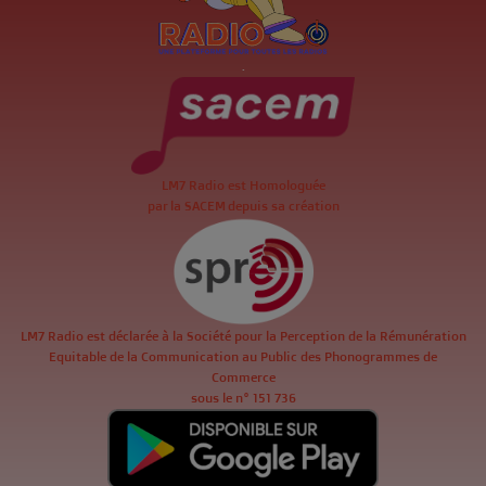
.
LM7 Radio est Homologuée
par la SACEM depuis sa création
LM7 Radio est déclarée à la Société pour la Perception de la Rémunération
Equitable de la Communication au Public des Phonogrammes de
Commerce
sous le n° 151 736