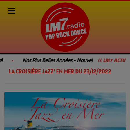
Rediffusions de nos émissions
LA CROISIÈRE JAZZ' EN MER
é
Nos Plus Belles Années - Nouvelle Émission
<< LM7 ACTU
LA CROISIÈRE JAZZ' EN MER DU 23/12/2022