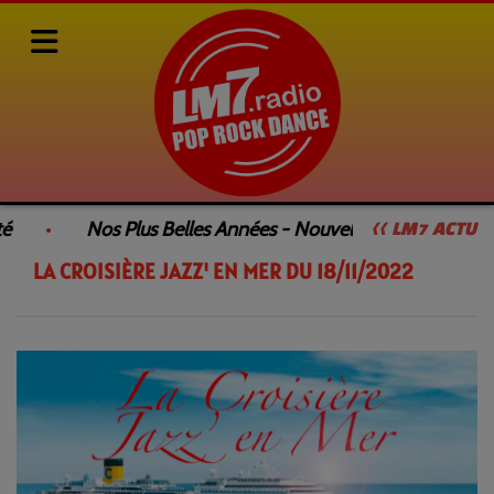
Rediffusions de nos émissions
LA CROISIÈRE JAZZ' EN MER
é
Nos Plus Belles Années - Nouvelle Émission
<< LM7 ACTU
LA CROISIÈRE JAZZ' EN MER DU 18/11/2022