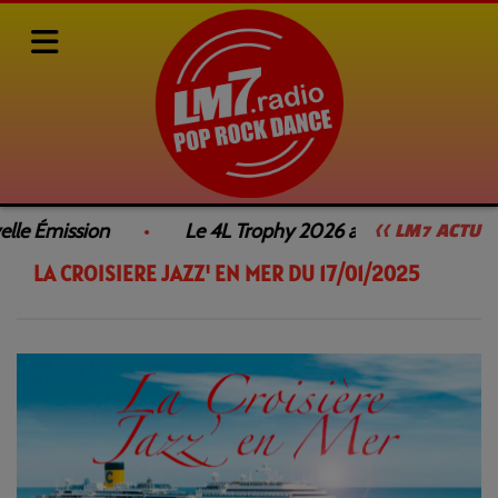
Rediffusions de nos émissions
LA CROISIÈRE JAZZ' EN MER
lle Émission
Le 4L Trophy 2026 avec LM7 Radio dan
<< LM7 ACTU
LA CROISIERE JAZZ' EN MER DU 17/01/2025