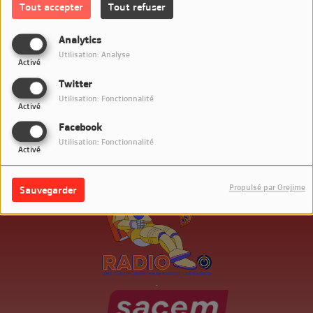
Tout accepter
Tout refuser
Connectez-vous pour commenter cet article
Analytics
Utilisation: Analyse
SE CONNECTER
Activé
Twitter
Utilisation: Fonctionnalité
Activé
Facebook
Utilisation: Fonctionnalité
Activé
Propulsé par Orejime
Sauvegarder
.