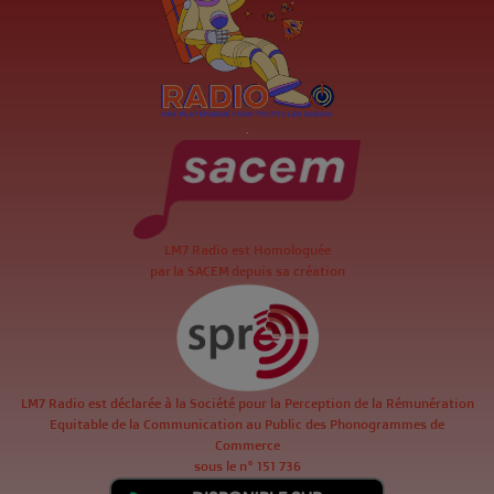
.
LM7 Radio est Homologuée
par la SACEM depuis sa création
LM7 Radio est déclarée à la Société pour la Perception de la Rémunération
Equitable de la Communication au Public des Phonogrammes de
Commerce
sous le n° 151 736