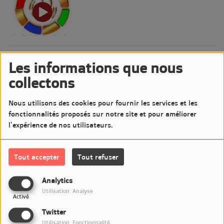
POP-ROCK NEWS
Les informations que nous
collectons
Nous utilisons des cookies pour fournir les services et les
fonctionnalités proposés sur notre site et pour améliorer
l'expérience de nos utilisateurs.
LE CONCERT DU DIMANCHE SOIR
Tout accepter
Tout refuser
Analytics
Utilisation: Analyse
MA VIE EN JAZZ
Activé
Twitter
Utilisation: Fonctionnalité