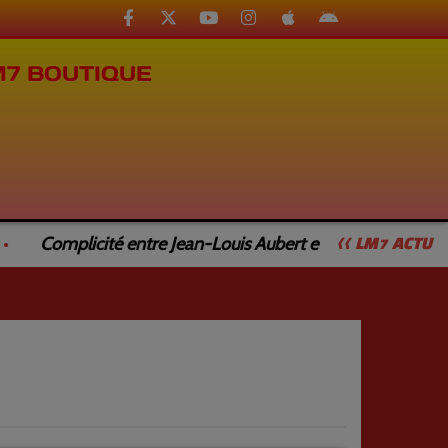
M7 BOUTIQUE
Complicité entre Jean-Louis Aubert et Jean-Luc Caturla
<< LM7 ACTU