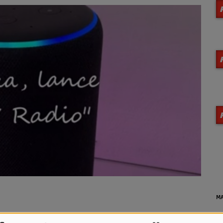
MA
einte connectée Alexa d'Amazon ou votre Freebox Delta