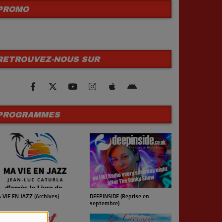
PROMO
RETROUVEZ-NOUS SUR
PROGRAMMES
 VIE EN JAZZ (Archives)
UN JOUR UN 
DEEPINSIDE (Reprise en
septembre)