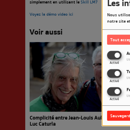
Les i
simplement en utilisant le
Skill LM7
Voyez la démo video ici
Nous utiliso
notre site e
Voir aussi
Tout acce
A
Ut
Activé
T
Ut
Activé
F
Ut
Activé
Sauvegard
Complicité entre Jean-Louis Aubert et Jean-
Luc Caturla