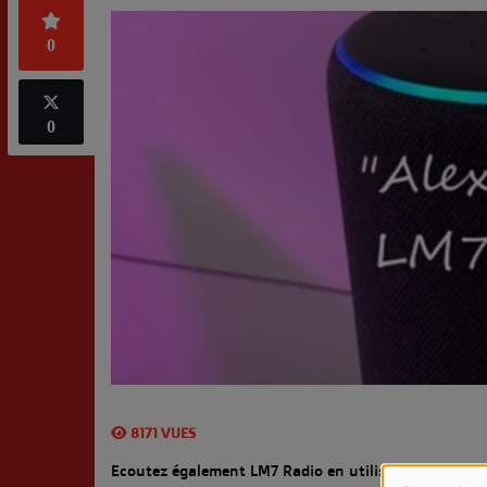
0
0
8171 VUES
Ecoutez également LM7 Radio en utilisant votre enc