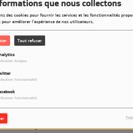
nformations que nous collectons
ns des cookies pour fournir les services et les fonctionnalités propo
t pour améliorer l'expérience de nos utilisateurs.
SU
en
pter
Tout refuser
nalytics
ilisation: Analyse
witter
ilisation: Fonctionnalité
acebook
ilisation: Fonctionnalité
Prop
er
LM7 Radio, la radio du mois de la plateforme
RadioKing