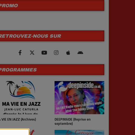
PROMO
RETROUVEZ-NOUS SUR
PROGRAMMES
 VIE EN JAZZ (Archives)
UN JOUR UN 
DEEPINSIDE (Reprise en
septembre)