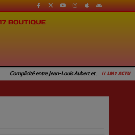
M7 BOUTIQUE
Complicité entre Jean-Louis Aubert et Jean-Luc Caturla
<< LM7 ACTU