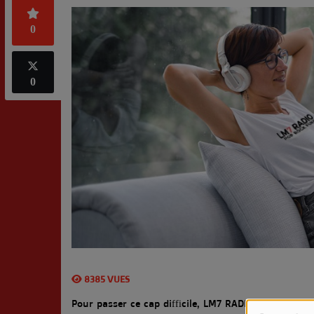
0
0
8385 VUES
Pour passer ce cap difficile, LM7 RADIO prend tou