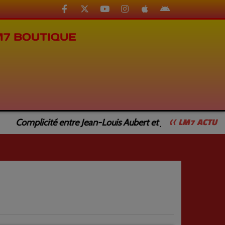
M7 BOUTIQUE
Complicité entre Jean-Louis Aubert et Jean-Luc Caturla
<< LM7 ACTU