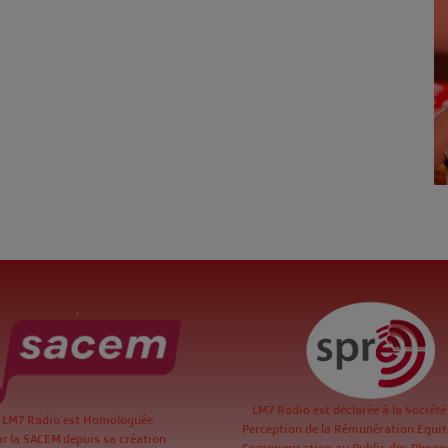
.
LM7 Radio est déclarée à la Société
LM7 Radio est Homologuée
Perception de la Rémunération Equita
ar la SACEM depuis sa création
Communication au Public des Phon