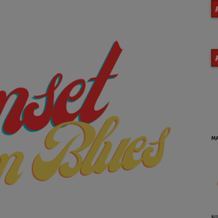
MA VIE EN JAZZ (Archives)
DE
se
SUNSET JAZZ'N BLUES (Reprise
LA