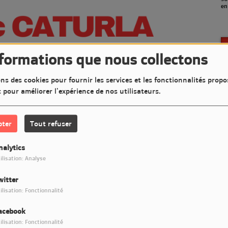
en septembre)
(a
nformations que nous collectons
ns des cookies pour fournir les services et les fonctionnalités propo
t pour améliorer l'expérience de nos utilisateurs.
pter
Tout refuser
nalytics
ilisation: Analyse
witter
Télécharger le podcast
ilisation: Fonctionnalité
acebook
t très Jazzy sur LM7 Radio
ilisation: Fonctionnalité