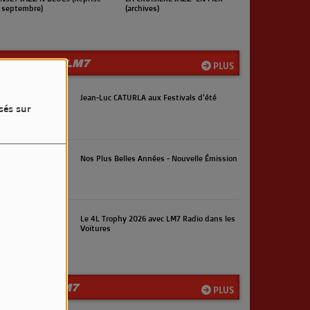
rchives)
(Reprise en septembre)
LES INFOS LM7
PLUS
Jean-Luc CATURLA aux Festivals d'été
sés sur
Nos Plus Belles Années - Nouvelle Émission
Le 4L Trophy 2026 avec LM7 Radio dans les
Voitures
LA TEAM LM7
PLUS