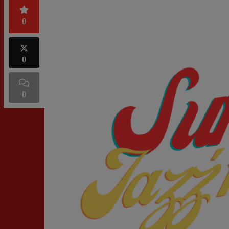
0
0
0