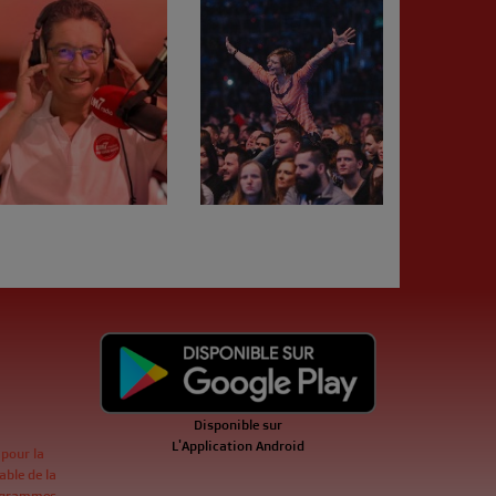
Disponible sur
L'Application Android
 pour la
ble de la
ogrammes