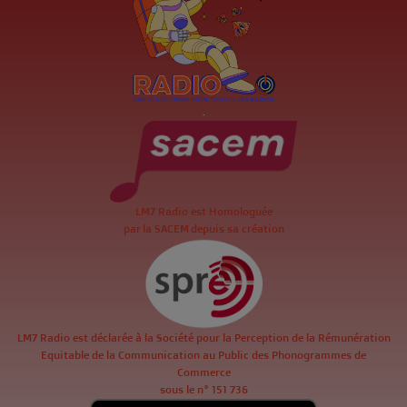
.
LM7 Radio est Homologuée
par la SACEM depuis sa création
LM7 Radio est déclarée à la Société pour la Perception de la Rémunération
Equitable de la Communication au Public des Phonogrammes de
Commerce
sous le n° 151 736