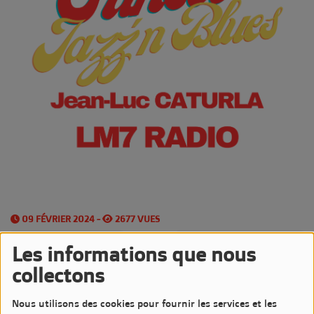
09 FÉVRIER 2024 -
2677 VUES
Écouter le podcast
Télécharger le podcast
Les informations que nous
collectons
Les
Vendredis Soirs
sont très Jazzy sur LM7 Radio
Nous utilisons des cookies pour fournir les services et les
avec l'émission
Sunset Jazz'n Blues